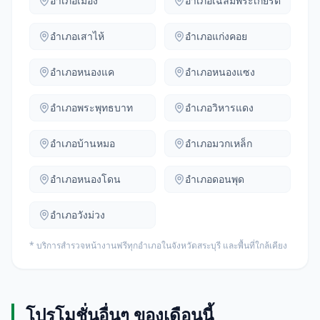
อำเภอ
เมือง
อำเภอ
เฉลิมพระเกียรติ
อำเภอ
เสาไห้
อำเภอ
แก่งคอย
อำเภอ
หนองแค
อำเภอ
หนองแซง
อำเภอ
พระพุทธบาท
อำเภอ
วิหารแดง
อำเภอ
บ้านหมอ
อำเภอ
มวกเหล็ก
อำเภอ
หนองโดน
อำเภอ
ดอนพุด
อำเภอ
วังม่วง
* บริการสำรวจหน้างานฟรีทุกอำเภอในจังหวัด
สระบุรี
และพื้นที่ใกล้เคียง
โปรโมชั่นอื่นๆ ของเดือนนี้