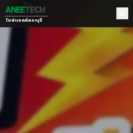
โซล่าเซลล์สระบุรี